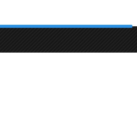
Maanantai-Perjantai:
09:00 - 18:00
i
Lauantai:
10:00 - 16:00
Sunnuntai:
Suljettu