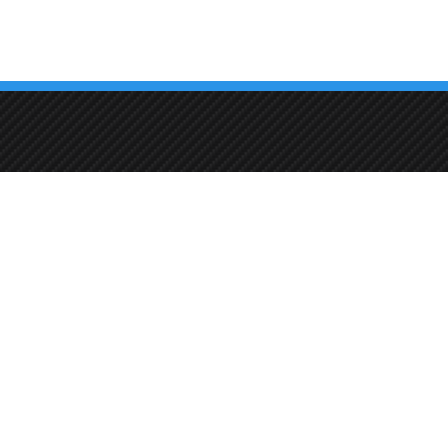
Autonpesupiste
info@duonautopesu.f
katu 2, 33400 Tampere, Finland