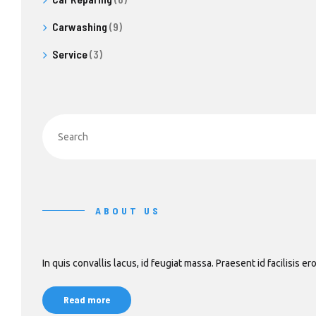
Carwashing
(9)
Service
(3)
ABOUT US
In quis convallis lacus, id feugiat massa. Praesent id facilisis er
Read more