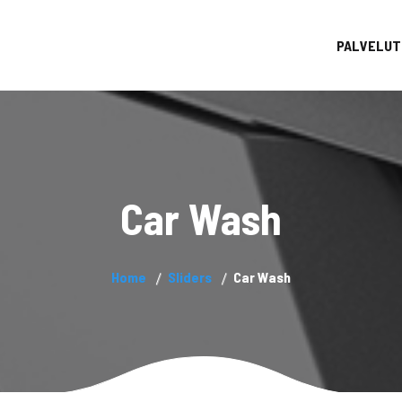
PALVELUT
Car Wash
Home
Sliders
Car Wash