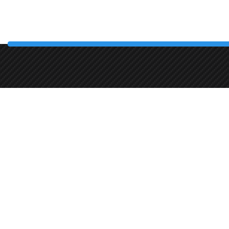
+358 45 8619044
Pietilän