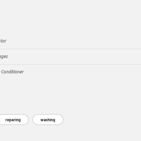
ator
ages
r Conditioner
reparing
washing