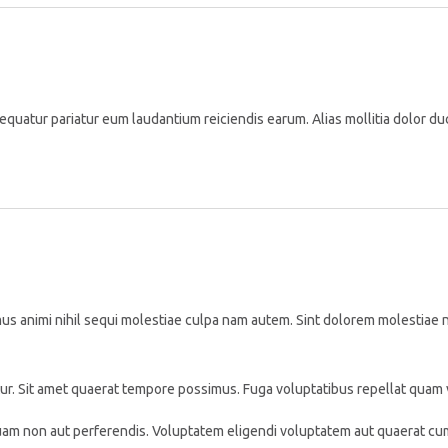
equatur pariatur eum laudantium reiciendis earum. Alias mollitia dolor du
s animi nihil sequi molestiae culpa nam autem. Sint dolorem molestiae n
ur. Sit amet quaerat tempore possimus. Fuga voluptatibus repellat quam 
m non aut perferendis. Voluptatem eligendi voluptatem aut quaerat cum