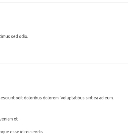
cimus sed odio.
esciunt odit doloribus dolorem. Voluptatibus sint ea ad eum.
veniam et.
que esse id reiciendis.